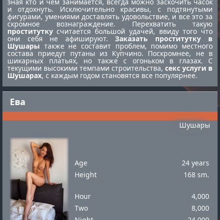
зная кто и чем занимается, всегда можно заскочить часок
и отдохнуть. Исключительно красивы, с подтянутыми
фигурами, умениями доставлять удовольствие, и все это за
скромное вознаграждение. Перехватить такую
проститутку
считается большой удачей, ввиду того что
они себя не афишируют.
Заказать проститутку в
Шушары
также не составит проблем, помимо местного
состава приедут
путаны из Купчино
. Поскромнее, не в
шикарных платьях, но также с огоньком в глазах. С
текущими высокими темпами строительства,
секс услуги в
Шушарах
, с каждым годом становятся все популярнее.
Ева
Шушары
Age
24 years
Height
168 sm.
Hour
4,000
Two
8,000
Night
24,000