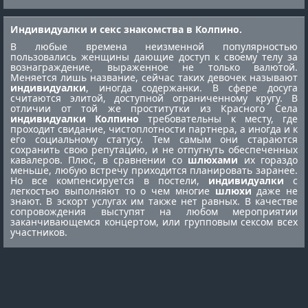
Индивидуалки и секс знакомства в Колпино.
В любые времена неизменной популярностью
пользовались женщины дающие доступ к своему телу за
вознаграждение, выраженное не только валютой.
Меняется лишь название, сейчас таких девочек называют
индивидуалки
, иногда содержанки. В сфере досуга
считаются элитой, доступной ограниченному кругу. В
отличии от той же
проститутки из Красного Села
индивидуалки Колпино
требовательны к месту, где
проходит свидание, чистоплотности партнера, а иногда и к
его социальному статусу. Тем самым они стараются
сохранить свою репутацию, и не отпугнуть обеспеченных
кавалеров. Плюс, в сравнении со
шлюхами
их гораздо
меньше, любую встречу приходится планировать заранее.
Но все компенсируется в постели,
индивидуалки
с
легкостью выполняют то о чем многие
шлюхи
даже не
знают. В эскорт услугах им также нет равных. В качестве
сопровождения выступят на любом мероприятии
заканчивающемся концертом, или групповым сексом всех
участников.