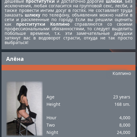
дешевые
проститутки
и достаточно дорогие
шлюхи
. Без
исключения, любая согласится на групповой секс, лесби, а
также провести интим досуг в гостях. Не составляет труда
заказать
шлюху
по телефону, объявления можно найти в
сети и расклеенные по городу. Если вы решили оценить
как
проститутки Колпино
справляются со своими
профессиональными обязанностями, то следует выделить
побольше времени, т.к. эти замечательные девушки
затянут вас в водоворот страсти, откуда не так просто
выбраться!
Алёна
Колпино
Age
23 years
Height
168 sm.
Hour
4,000
Two
8,000
Night
24,000