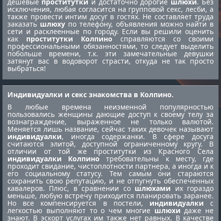
дешевые
проститутки
и достаточно дорогие
шлюхи
. Без
исключения, любая согласится на групповой секс, лесби, а
также провести интим досуг в гостях. Не составляет труда
заказать
шлюху
по телефону, объявления можно найти в
сети и расклеенные по городу. Если вы решили оценить
как
проститутки Колпино
справляются со своими
профессиональными обязанностями, то следует выделить
побольше времени, т.к. эти замечательные девушки
затянут вас в водоворот страсти, откуда не так просто
выбраться!
Индивидуалки и секс знакомства в Колпино.
В любые времена неизменной популярностью
пользовались женщины дающие доступ к своему телу за
вознаграждение, выраженное не только валютой.
Меняется лишь название, сейчас таких девочек называют
индивидуалки
, иногда содержанки. В сфере досуга
считаются элитой, доступной ограниченному кругу. В
отличии от той же
проститутки из Красного Села
индивидуалки Колпино
требовательны к месту, где
проходит свидание, чистоплотности партнера, а иногда и к
его социальному статусу. Тем самым они стараются
сохранить свою репутацию, и не отпугнуть обеспеченных
кавалеров. Плюс, в сравнении со
шлюхами
их гораздо
меньше, любую встречу приходится планировать заранее.
Но все компенсируется в постели,
индивидуалки
с
легкостью выполняют то о чем многие
шлюхи
даже не
знают. В эскорт услугах им также нет равных. В качестве