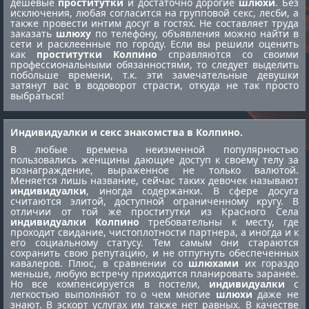
дешевые
проститутки
и достаточно дорогие
шлюхи
. Без
исключения, любая согласится на групповой секс, лесби, а
также провести интим досуг в гостях. Не составляет труда
заказать
шлюху
по телефону, объявления можно найти в
сети и расклеенные по городу. Если вы решили оценить
как
проститутки Колпино
справляются со своими
профессиональными обязанностями, то следует выделить
побольше времени, т.к. эти замечательные девушки
затянут вас в водоворот страсти, откуда не так просто
выбраться!
Индивидуалки и секс знакомства в Колпино.
В любые времена неизменной популярностью
пользовались женщины дающие доступ к своему телу за
вознаграждение, выраженное не только валютой.
Меняется лишь название, сейчас таких девочек называют
индивидуалки
, иногда содержанки. В сфере досуга
считаются элитой, доступной ограниченному кругу. В
отличии от той же
проститутки из Красного Села
индивидуалки Колпино
требовательны к месту, где
проходит свидание, чистоплотности партнера, а иногда и к
его социальному статусу. Тем самым они стараются
сохранить свою репутацию, и не отпугнуть обеспеченных
кавалеров. Плюс, в сравнении со
шлюхами
их гораздо
меньше, любую встречу приходится планировать заранее.
Но все компенсируется в постели,
индивидуалки
с
легкостью выполняют то о чем многие
шлюхи
даже не
знают. В эскорт услугах им также нет равных. В качестве